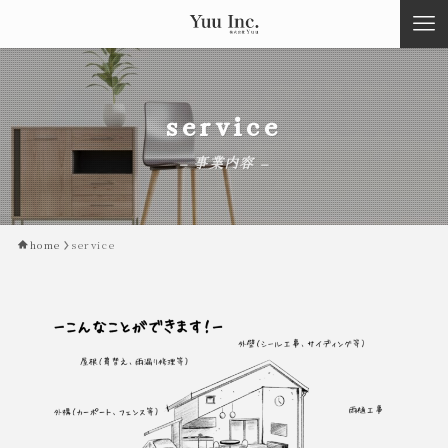
service
– 事業内容 –
home
service